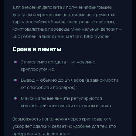
Для внесения депозита и получения выигрышей
доступны современные платежные инструменты:
карты российских банков, электронные системы,
криптовалютные переводы. Минимальный депозит —
500 рублей, а вывод начинается с 1000 рублей.
Сроки и лимиты
Зачисление средств — мгновенно,
круглосуточно;
Вывод — обычно до 24 часов (в зависимости
от способов и проверок);
Максимальные лимиты регулируются
внутренней политикой и статусом игрока.
Возможность пополнения через криптовалюту
ускоряет сделки и делает их удобнее для тех, кто
предпочитает анонимность.