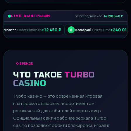
LIVE ВЫИГРЫШИ
за последний час ·
14 218 540 ₽
+12 450 ₽
+240 015 ₽
**
Валерий
·
Sweet Bonanza
·
Crazy Time
В
L
О БРЕНДЕ
ЧТО ТАКОЕ
TURBO
CASINO
Турбо казино — это современная игровая
платформа с широким ассортиментом
развлечений для любителей азартных игр.
Официальный сайт и рабочие зеркала Turbo
casino позволяют обойти блокировки, играя в