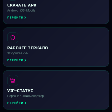
СКАЧАТЬ APK
Android · iOS · Mobile
ПЕРЕЙТИ
РАБОЧЕЕ ЗЕРКАЛО
Заходи без VPN
ПЕРЕЙТИ
VIP-СТАТУС
Персональный менеджер
ПЕРЕЙТИ