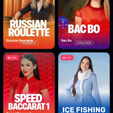
Russian Roulette
Bac Bo
PRAGMATIC
EVOLUTION
LIVE
LIVE