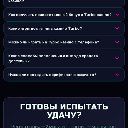
казино?
Как получить приветственный бонус в Turbo casino?
Какие игры доступны в казино Turbo?
Можно ли играть на Турбо казино с телефона?
Какие способы пополнения и вывода средств
доступны?
Нужно ли проходить верификацию аккаунта?
ГОТОВЫ ИСПЫТАТЬ
УДАЧУ?
Регистрация — 2 минуты. Депозит — мгновенно.