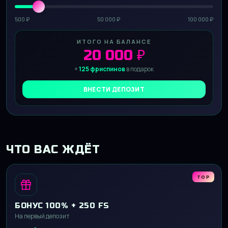
500 ₽
50 000 ₽
100 000 ₽
ИТОГО НА БАЛАНСЕ
20 000 ₽
+
125 фриспинов
в подарок
ВНЕСТИ ДЕПОЗИТ
ЧТО ВАС ЖДЁТ
TOP
БОНУС 100% + 250 FS
На первый депозит