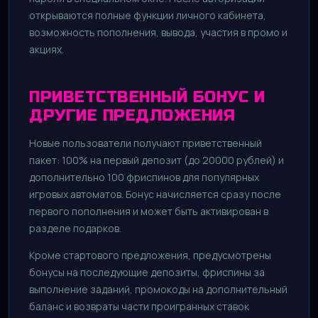
открываются полные функции личного кабинета,
возможность пополнения, вывода, участия в промо и
акциях.
ПРИВЕТСТВЕННЫЙ БОНУС И
ДРУГИЕ ПРЕДЛОЖЕНИЯ
Новые пользователи получают приветственный
пакет: 100% на первый депозит (до 20000 рублей) и
дополнительно 100 фриспинов для популярных
игровых автоматов. Бонус начисляется сразу после
первого пополнения и может быть активирован в
разделе подарков.
Кроме стартового предложения, предусмотрены
бонусы на последующие депозиты, фриспины за
выполнение заданий, промокоды на дополнительный
баланс и возвраты части проигранных ставок